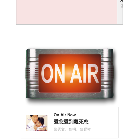
耀祥
張家輝、
On Air Now
愛您愛到殺死您
鄭秀文、黎明、黎耀祥
故事講述流行音樂歌手朱金梅經常收到匿名的恐嚇信，經理人阿旦報警求助，警方派出黎樹根假扮同性戀者，充當朱金梅的保姆，暗中保護及調查。原來匿名信是某週刊的記者因報復而發的惡作劇，讓大家虛驚一場。黎樹根起初覺得朱金梅是一個十分傲慢、好高騖遠的人，直到一次朱金梅說出了自己要努力向上爬的原因，使黎樹根對她改觀，開始對她有好感，並鼓勵她不要為工作上對手的陷害而氣餒。一名變態歌迷聲稱要綁架朱金梅，並要與朱金梅一起殉情，令氣氛再度緊張。朱金梅發現黎樹根是警察，對黎樹根的情感也浮出了水面。經理人決定讓朱金梅暫時退出歌壇，在演唱會上，變態歌迷如期出現，黎樹根及時槍擊那名歌迷，化解了危機，最後黎樹根與朱金梅結成夫婦