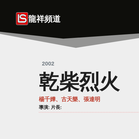
Skip
to
龍祥頻道
content
2002
乾柴烈火
楊千嬅、古天樂、張達明
導演
: 片長: