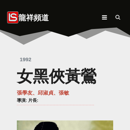
Skip
to
龍祥頻道
content
1992
女黑俠黃鶯
張學友、邱淑貞、張敏
導演
: 片長: