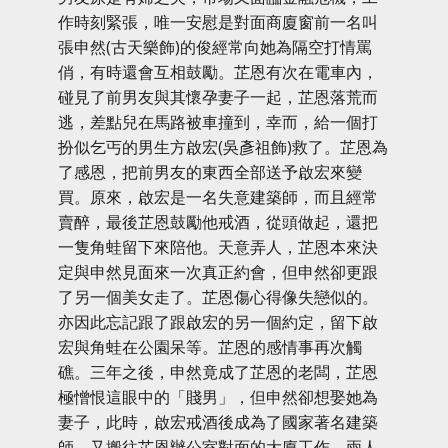
作時刻緊張，唯一安慰是對面商廈窗前一名叫
張申然(古天樂飾)的俊經常向她為隔空打情罵
俏，有時還會互相鼓勵。芷恩有次在電車內，
碰見了前男友與其懷孕妻子一起，芷恩落荒而
逃，差點兒在馬路被車撞到，幸而，給一個打
扮似乞丐的男生方啟宏(吳彥祖飾)救了。芷恩為
了感恩，把前男友的東西全部送予啟宏來變
買。原來，啟宏是一名失意建築師，而且經常
賣醉，最後芷恩鼓勵他戒酒，從頭做起，還把
一隻角蛙留下來陪他。天意弄人，芷恩本來決
定與申然見面來一次真正約會，但申然卻更跟
了另一個美女走了。芷恩傷心得像失戀似的。
亦因此忘記跟了跟啟宏的另一個約定，留下啟
宏與角蛙在公園呆等。芷恩的感情事再次觸
礁。三年之後，申然竟成了芷恩的老闆，芷恩
極憎恨這眼中的「賤男」，但申然卻想娶她為
妻子，此時，啟宏戒酒後成為了國家著名建築
師，又搬往芷恩辦公室對面的大廈工作，兩人