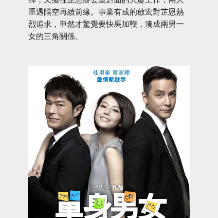
重遇隔空再續前緣。事業有成的啟宏對芷恩熱
烈追求，申然才驚覺要快馬加鞭，湊成兩男一
女的三角關係。