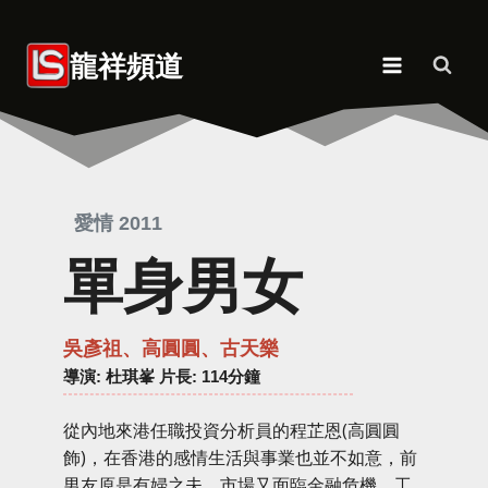
Skip
to
龍祥頻道
content
愛情 2011
單身男女
吳彥祖、高圓圓、古天樂
導演
: 杜琪峯 片長: 114分鐘
從內地來港任職投資分析員的程芷恩(高圓圓
飾)，在香港的感情生活與事業也並不如意，前
男友原是有婦之夫，市場又面臨金融危機，工