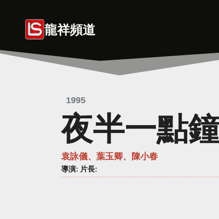
Skip
to
龍祥頻道
content
1995
夜半一點
袁詠儀、葉玉卿、陳小春
導演
: 片長: