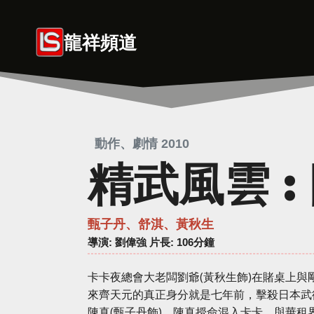
Skip
to
龍祥頻道
content
動作、劇情 2010
精武風雲 :
甄子丹、舒淇、黃秋生
導演
: 劉偉強 片長: 106分鐘
卡卡夜總會大老闆劉爺(黃秋生飾)在賭桌上與
來齊天元的真正身分就是七年前，擊殺日本武
陳真(甄子丹飾)。陳真授命混入卡卡，與華租