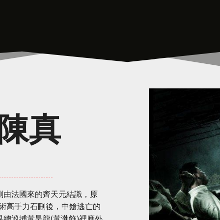
 陳真
剛由法國來的齊天元結識，原
術高手力石刪後，中鎗逃亡的
界總巡捕黃昊龍(黃渤飾)裡應外