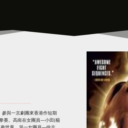
，參與一京劇團來香港作短期
拳賽。高崗在女團員—小田(楊
下拳世界。另一女團員—徐志