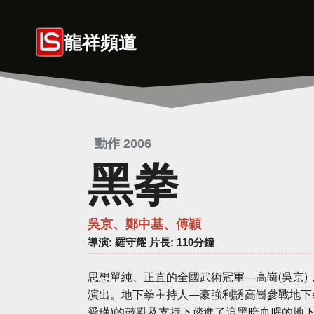
Skip
to
龍祥頻道
content
動作 2006
黑拳
吳京、鄭中基、傅穎
導演
: 羅守耀 片長: 110分鐘
思想單純、正直的全國武術冠軍—高崗(吳京)
演出。地下拳主持人—豪強利誘高崗參戰地下
愛瑾)的鼓勵及支持下踏進了這黑暗血腥的地