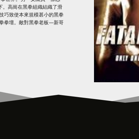
留下。高崗在黑拳組織結織了滑
技巧致使本來規模甚小的黑拳
拳拳壇。敵對黑拳老板—新哥