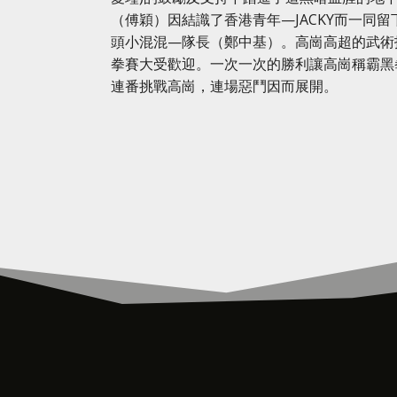
（傅穎）因結識了香港青年—JACKY而一同
頭小混混—隊長（鄭中基）。高崗高超的武術
拳賽大受歡迎。一次一次的勝利讓高崗稱霸黑
連番挑戰高崗，連場惡鬥因而展開。