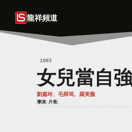
Skip
to
龍祥頻道
content
1993
女兒當自
劉嘉玲、毛舜筠、羅美薇
導演
: 片長: