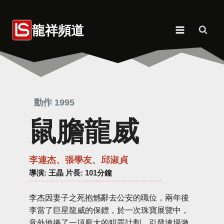
Skip
to
龍祥頻道
content
動作 1995
鼠膽龍威
李連杰、張學友、邱淑貞
導演
: 王晶 片長: 101分鐘
李杰因妻子之死抱憾辭去公安的職位，兩年後
李當了巨星龍威的保鏢，於一次珠寶展覽中，
意外地捲了一項龐大的犯罪計劃，引發連場激