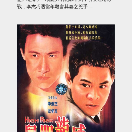
戰，李杰巧遇當年殺害其妻之兇手……