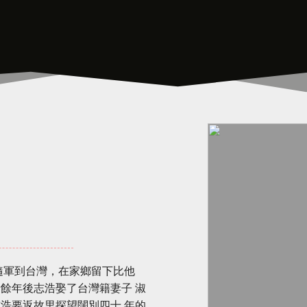
年隨軍到台灣，在家鄉留下比他
餘年後志浩娶了台灣籍妻子 淑
浩要返故里探望闊別四十 年的