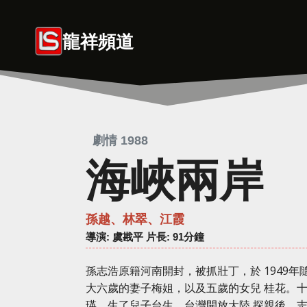
Skip
to
龍祥頻道
content
劇情 1988
海峽兩岸
孫越、林翠、江霞
導演
: 虞戡平 片長: 91分鐘
孫志浩原籍河南開封，被抓壯丁，於 1949
大六歲的妻子梅姐，以及五歲的女兒 桂花。十
瑛，生了兒子台生。台灣開放大陸 探親後，志