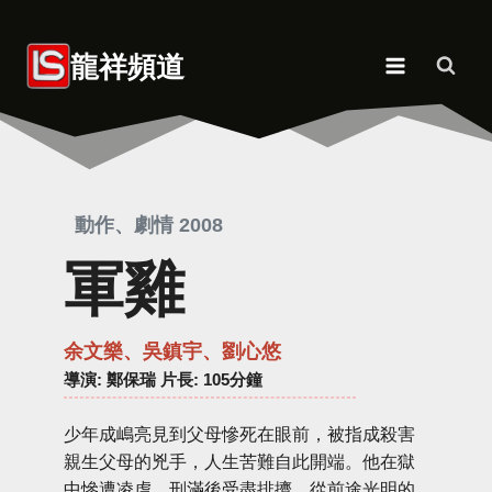
Skip
to
龍祥頻道
content
動作、劇情 2008
軍雞
余文樂、吳鎮宇、劉心悠
導演
: 鄭保瑞 片長: 105分鐘
少年成嶋亮見到父母慘死在眼前，被指成殺害
親生父母的兇手，人生苦難自此開端。他在獄
中慘遭凌虐，刑滿後受盡排擠，從前途光明的