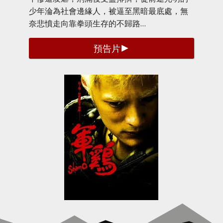
少年淪為社會邊緣人，被逼至黑暗最底處，無
奈悲憤走向靠拳頭生存的不歸路…
預告片