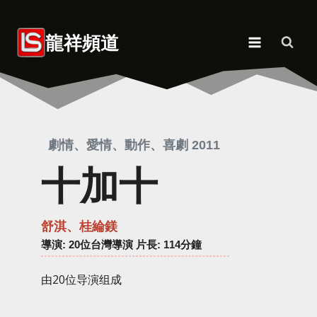
Skip
to
龍祥頻道
content
劇情、愛情、動作、喜劇 2011
十加十
舒淇、桂綸鎂
導演
: 20位台灣導演 片長: 114分鐘
由20位导演组成