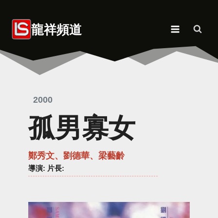
Skip
to
龍祥頻道
content
2000
孤男寡女
鄭秀文、劉德華、梁藝齡
導演
: 片長: