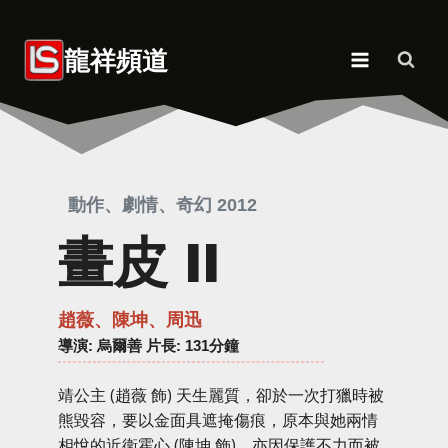
Skip
to
龍祥頻道
content
動作、劇情、奇幻 2012
畫皮 II
趙薇、陳坤、周迅
導演
: 烏爾善 片長: 131分鐘
靖公主 (趙薇 飾) 天生麗質，卻於一次打獵時被
熊毀容，要以金面具遮掩傷痕，原本與她兩情
相悅的近衛霍心 (陳坤 飾)，亦因保護不力而被