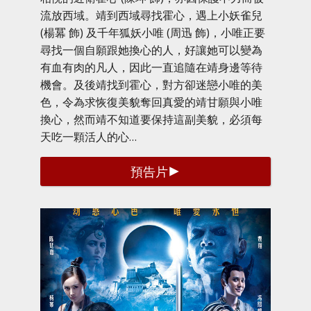
流放西域。靖到西域尋找霍心，遇上小妖雀兒
(楊冪 飾) 及千年狐妖小唯 (周迅 飾)，小唯正要
尋找一個自願跟她換心的人，好讓她可以變為
有血有肉的凡人，因此一直追隨在靖身邊等待
機會。及後靖找到霍心，對方卻迷戀小唯的美
色，令為求恢復美貌奪回真愛的靖甘願與小唯
換心，然而靖不知道要保持這副美貌，必須每
天吃一顆活人的心…
預告片