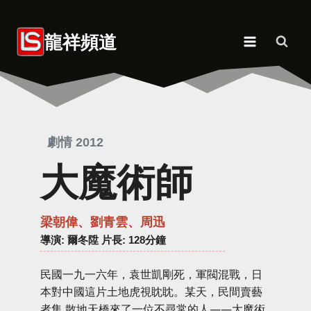
Skip
to
龍祥頻道
content
劇情 2012
大魔術師
梁朝偉、劉青雲、周迅
導演
: 爾冬陞 片長: 128分鐘
民國一九一六年，袁世凱剛死，軍閥混戰，日
本對中國這片土地虎視眈眈。某天，民間賣藝
者集 散地天橋來了一位不尋常的人——大魔術