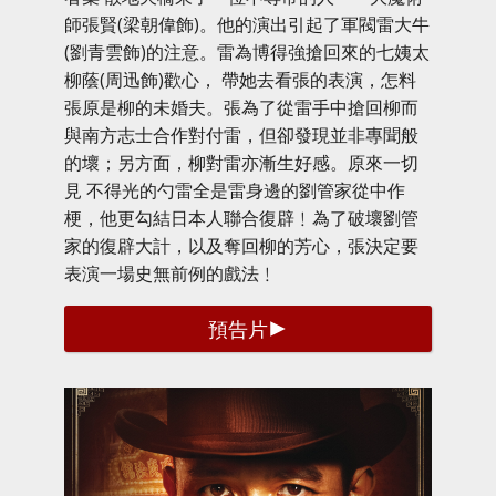
師張賢(梁朝偉飾)。他的演出引起了軍閥雷大牛
(劉青雲飾)的注意。雷為博得強搶回來的七姨太
柳蔭(周迅飾)歡心， 帶她去看張的表演，怎料
張原是柳的未婚夫。張為了從雷手中搶回柳而
與南方志士合作對付雷，但卻發現並非專聞般
的壞；另方面，柳對雷亦漸生好感。原來一切
見 不得光的勺雷全是雷身邊的劉管家從中作
梗，他更勾結日本人聯合復辟﹗為了破壞劉管
家的復辟大計，以及奪回柳的芳心，張決定要
表演一場史無前例的戲法﹗
預告片