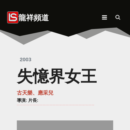
Skip
to
龍祥頻道
content
2003
失憶界女王
古天樂、應采兒
導演
: 片長: