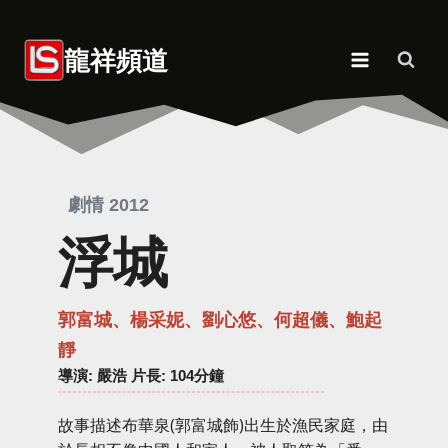
Skip
to
龍祥頻道
content
劇情 2012
浮城
郭富城、楊采妮、劉心悠、何超儀、鮑起
靜
導演
: 嚴浩 片長: 104分鐘
故事描述布華泉(郭富城飾)出生於漁民家庭，由