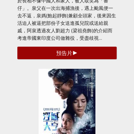
於長相不像中國人和家人，被人取笑為「番
仔」。泉父在一次出海捕漁後，遇上颱風便一
去不返，泉媽(鮑起靜飾)兼顧全頭家，後來因生
活迫人被逼把部份子女送進孤兒院或送給親
戚，阿泉透過友人劉超力 (梁祖堯飾)的介紹而
考進帝國東印度公司做雜役，受盡歧視…
預告片