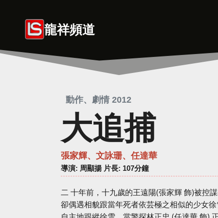
Skip
to
龍祥頻道
content
動作、劇情 2012
大追捕
張家輝、文詠珊、任達華
導演
: 周顯揚 片長: 107分鐘
二 十年前，十九歲的王遠陽(張家輝 飾)被
卻偶遇相貌跟當年死者依芸極之相似的少女徐
自主地跟縱徐雪，當警探林正忠 (任達華 飾)