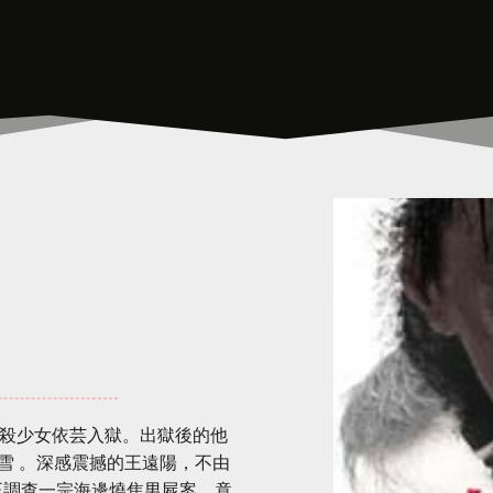
控謀殺少女依芸入獄。出獄後的他
雪 。深感震撼的王遠陽，不由
 正調查一宗海邊燒焦男屍案，竟