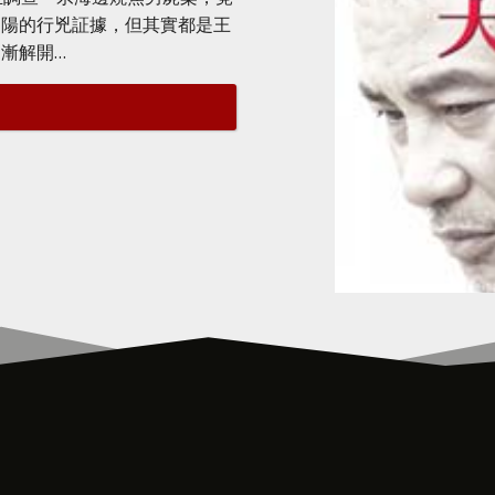
遠陽的行兇証據，但其實都是王
逐漸解開…