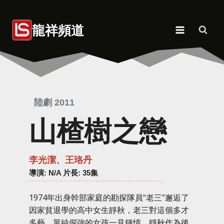
Skip
to
龍祥頻道
content
陸劇 2011
山楂樹之戀
李光潔、王珞丹
導演
: N/A 片長: 35集
1974年出身幹部家庭的勘探隊員“老三”邂逅了
因家貧退學的高中女生靜秋，老三對這個多才
多藝、單純倔強的女孩一見鍾情。靜秋作為後