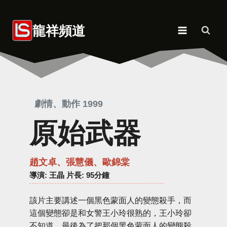
Skip
to
龍祥頻道
content
劇情、動作 1999
原始武器
趙文卓、張慧儀、歐錦棠
導演
: 王晶 片長: 95分鐘
該片主要講述一個黑色蒙面人的變態殺手，而
這個變態卻是和女警王小玲很熟的，王小玲卻
不知道，最後為了把那個黑色蒙面人的變態殺