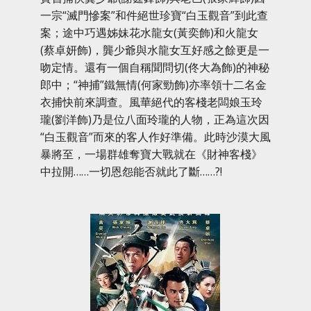
一宗“滅門慘案”和件絕世珍寶“白玉觀音”到此查
案；途中巧遇姊妹花水龍女(黃奕飾)和火龍女
(蔡卓妍飾)，龔少爺與水龍女互好感之餘更是一
吻定情。還有一個自稱聞問切(佟大為飾)的神秘
郎中；“神捕”鐵無情(何家勁飾)亦率領十二名金
衣捕快前來調查。風華絕代的客棧老闆娘玉玲
瓏(劉洋飾)乃是位八面玲瓏的人物，正為這次因
“白玉觀音”而來的客人作好準備。此時沙漠大風
暴將至，一場群雄奪寶大戰就在《財神客棧》
中拉開……一切恩怨能否就此了斷……?!