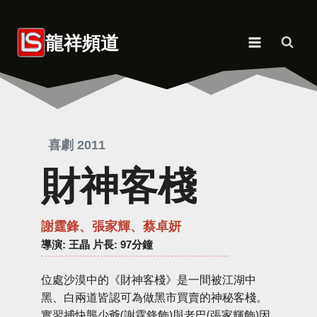
Skip
to
龍祥頻道
content
喜劇 2011
財神客棧
謝霆鋒、張家輝、蔡卓妍
導演
: 王晶 片長: 97分鐘
位處沙漠中的《財神客棧》是一間被江湖中
黑、白兩道皆認可為做黑市買賣的神秘客棧。
實習捕快龔少爺(謝霆鋒飾)與老巴(張家輝飾)因