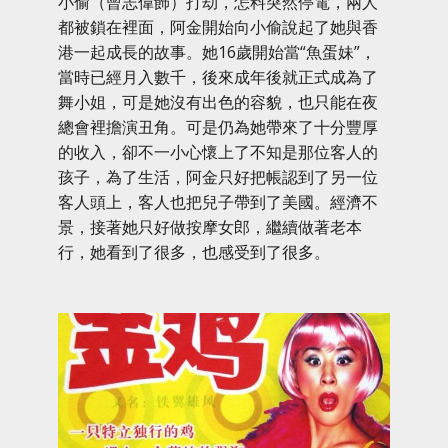
小偷（曾志偉飾）打劫，怎料突然停電，兩人
都被鎖在裡面，阿金開始向小偷說起了她與香
港一起成長的故事。她16歲開始當“魚蛋妹”，
當時已經月入數千，後來成年後就正式成為了
舞小姐，可是她沒有出色的容貌，也只能在夜
總會裡擔演丑角。可是仍為她帶來了十分豐厚
的收入，卻不一小心懷上了不知是那位客人的
孩子，為了生活，阿金只好把帳認到了另一位
客人頭上，客人也把兒子帶到了美國。經濟不
景，接著她只好做按摩女郎，繼續做著老本
行，她看到了很多，也感受到了很多。