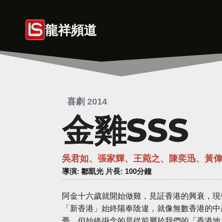
Skip
to
龍祥頻道
content
喜劇 2014
金雞SSS
吳君如、張家輝、王菀之、陳奕迅、黃
導演
: 鄒凱光 片長: 100分鐘
阿金十六歲就開始做雞，見証香港的興衰，現帶
「新香港」始終陽奉陰違，就像無數香港的中
憂，但始終掛念的是從前屬於我們的「香港地