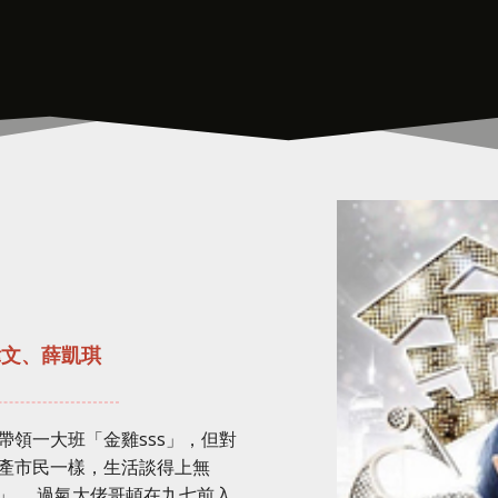
偉文、薛凱琪
領一大班「金雞sss」，但對
產市民一樣，生活談得上無
」。 過氣大佬哥頓在九七前入