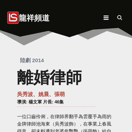
Skip
to
龍祥頻道
content
陸劇 2014
離婚律師
吳秀波、姚晨、張萌
導演
: 楊文軍 片長: 46集
一位口齒伶俐，在律師界翻手為雲覆手為雨的
金牌律師池海東（吳秀波飾），在事業上春風
得意，卻未料遭到老婆焦艷艷（張萌飾）給自