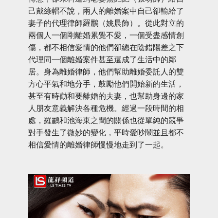
己戴綠帽不說，兩人的離婚案中自己卻輸給了
妻子的代理律師羅鸝（姚晨飾）。從此對立的
兩個人一個剛離婚累覺不愛，一個受盡感情創
傷，都不相信愛情的他們卻總在陰錯陽差之下
代理同一個離婚案件甚至還成了生活中的鄰
居。身為離婚律師，他們幫助離婚委託人的雙
方心平氣和地分手，鼓勵他們開始新的生活，
甚至有時勸和要離婚的夫妻，也幫助身邊的家
人朋友意義解決各種危機。經過一段時間的相
處，羅鸝和池海東之間的關係也從單純的競爭
對手發生了微妙的變化，平時愛吵鬧並且都不
相信愛情的離婚律師慢慢地走到了一起。