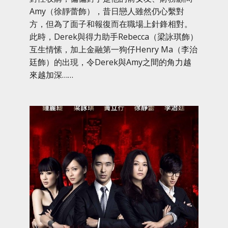
Amy（徐靜蕾飾），昔日戀人雖然仍心繫對
方，但為了面子和報復而在職場上針鋒相對。
此時，Derek與得力助手Rebecca（梁詠琪飾）
互生情愫，加上金融第一狗仔Henry Ma（李治
廷飾）的出現，令Derek與Amy之間的角力越
來越加深……