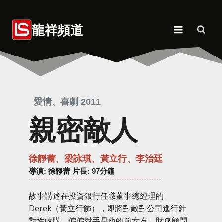
Skip
to
龍祥頻道
content
愛情、喜劇 2011
親密敵人
徐靜蕾、梁詠琪、黃立行、李治廷
導演
: 徐靜蕾 片長: 97分鐘
故事講述在投資銀行任職董事總經理的
Derek（黃立行飾），即將對敵對公司進行針
對性收購，偏偏對手是他的前女友、財務顧問