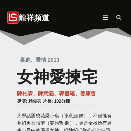
Skip
to
龍祥頻道
content
喜劇、愛情 2013
女神愛揀宅
陳柏霖、陳意涵、郭書瑤、姜康哲
導演
: 賴俊羽 片長: 102分鐘
大學話題校花梁小琪（陳意涵 飾），不僅擁有
夢幻男友張聖（姜康哲 飾），更是全校所有男
生心目中的宅男女神，但她卻打從心裡厭惡宅