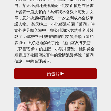
男。某天小琪因姊妹淘愛上宅男而憤怒在臉書
上發表一篇挑釁的「為何我不會愛上宅男」文
章，意外挑起網路論戰，一夕之間成為全校爭
議人物。 某天晚上，小琪經過校園「菊湖」時
意外失足跌入湖中，卻發現湖水竟然莫名其妙
乾了，學校中最聰明內向的宅男吳全順（陳柏
霖 飾）正好經過解救了她，經由室友陳美雪
（郭書瑤 飾）的提醒，小琪才驚覺，她與吳全
順竟成了校園傳訟百年的愛情浪漫傳說「菊湖
傳說」中的命運戀人。
預告片