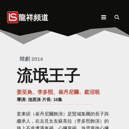
Skip
to
龍祥頻道
content
韓劇 2014
流氓王子
姜至奐、李多熙、崔丹尼爾、庭沼珉
導演
: 池英洙 片長: 16集
姜東碩（崔丹尼爾飾演）是賢城集團的長子與
繼承人，在去見女友蘇美拉（李多熙飾演）的
路上不幸遭遇車禍，心臟衰竭，急需更換心臟