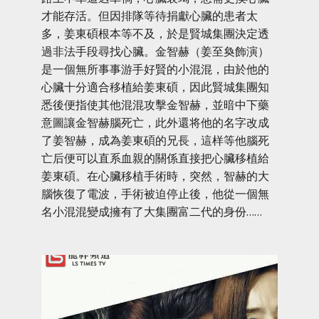
才能存活。但因排隊等待捐獻心臟的患者太
多，姜東碩根本等不及，於是賢城集團決定透
過非法手段尋找心臟。金智赫（姜至奐飾演）
是一個無所事事游手好賢的小混混，由於他的
心臟十分適合移植給姜東碩，因此賢城集團知
悉後便指使其他混混攻擊金智赫，並暗中下藥
意圖讓金智赫腦死亡，此外還将他的名字改成
了姜智赫，成為姜東碩的兄長，這样等他腦死
亡后便可以直系血親的關係直接把心臟移植給
姜東碩。在心臟移植手術時，突然，智赫的大
腦恢復了電波，手術被迫停止後，他從一個無
名小混混變成擁有了大集團富二代的身份……