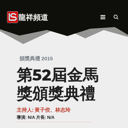
Skip
to
龍祥頻道
content
頒獎典禮 2015
第52屆金馬
獎頒獎典禮
主持人: 黃子佼、林志玲
導演
: N/A 片長: N/A