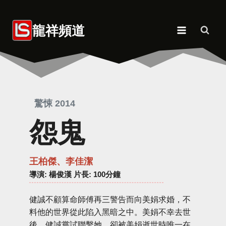
Skip
to
龍祥頻道
content
驚悚 2014
怨鬼
王柏傑、李佳潔
導演
: 楊俊漢 片長: 100分鐘
健誠不顧算命師傅再三警告而向美娟求婚，不
料他的世界從此陷入黑暗之中。美娟不幸去世
後，健誠嘗試聯繫她，卻被美娟逝世時唯一在