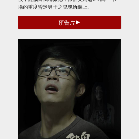
場的重度昏迷男子之鬼魂所纏上。
預告片