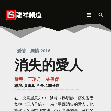
Skip
to
龍祥頻道
content
愛情、劇情 2016
消失的愛人
黎明、王珞丹、林俊傑
導演
: 黃真真 片長: 109分鐘
在一次雪崩意外中，凱峰（黎明飾）痛失愛妻
秋捷（王珞丹飾），為了尋回消失的愛人，他
嘗試了各種招魂方法，令人意外的是，秋捷的