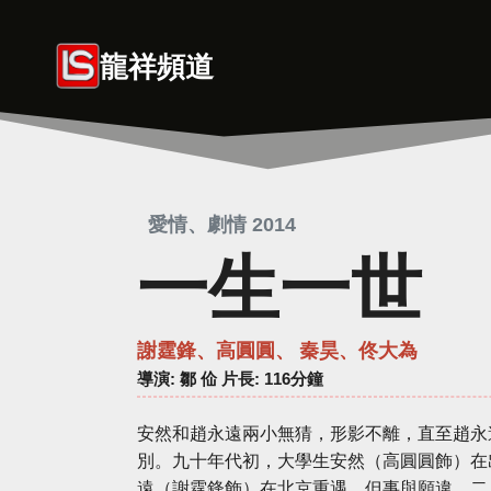
Skip
to
龍祥頻道
content
愛情、劇情 2014
一生一世
謝霆鋒、高圓圓、 秦昊、佟大為
導演
: 鄒 佡 片長: 116分鐘
安然和趙永遠兩小無猜，形影不離，直至趙永
別。九十年代初，大學生安然（高圓圓飾）在
遠（謝霆鋒飾）在北京重遇，但事與願違，二人