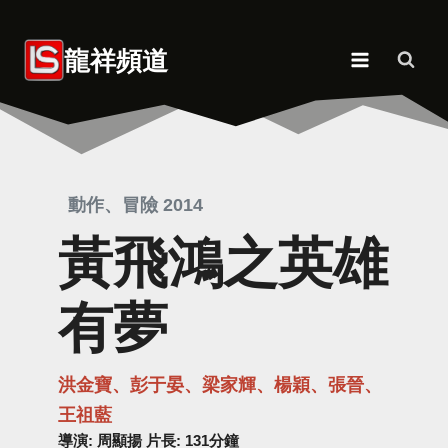
Skip
to
龍祥頻道
content
動作、冒險 2014
黃飛鴻之英雄
有夢
洪金寶、彭于晏、梁家輝、楊穎、張晉、
王祖藍
導演
: 周顯揚 片長: 131分鐘