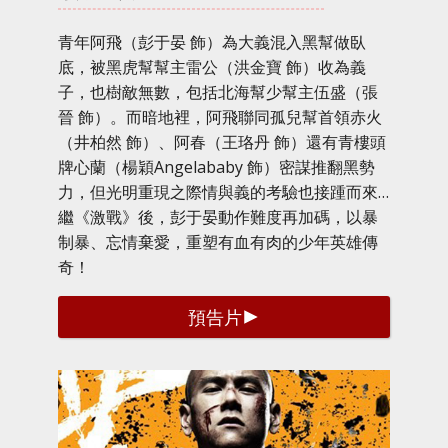
青年阿飛（彭于晏 飾）為大義混入黑幫做臥
底，被黑虎幫幫主雷公（洪金寶 飾）收為義
子，也樹敵無數，包括北海幫少幫主伍盛（張
晉 飾）。而暗地裡，阿飛聯同孤兒幫首領赤火
（井柏然 飾）、阿春（王珞丹 飾）還有青樓頭
牌心蘭（楊穎Angelababy 飾）密謀推翻黑勢
力，但光明重現之際情與義的考驗也接踵而來…
繼《激戰》後，彭于晏動作難度再加碼，以暴
制暴、忘情棄愛，重塑有血有肉的少年英雄傳
奇！
預告片