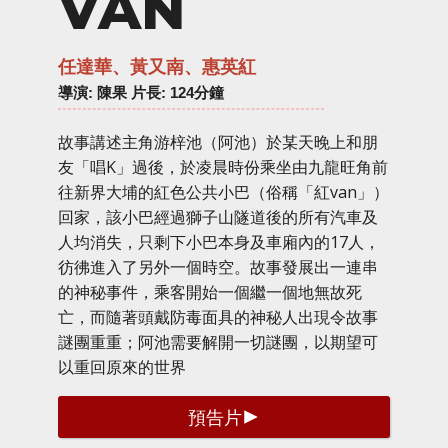
VAN
任達華、黃又南、惠英紅
導演
: 陳果 片長: 124分鐘
故事講述主角游梓池（阿池）於某天晚上和朋
友「唱K」過後，於凌晨時份乘坐由九龍旺角前
往新界大埔的紅色公共小巴（俗稱「紅van」）
回家，該小巴經過獅子山隧道後的所有汽車及
人均消失，只剩下小巴本身及車廂內的17人，
彷彿進入了另外一個時空。故事發展出一連串
的神秘事件，乘客開始一個繼一個地無故死
亡，而隨著頭戴防毒面具的神秘人出現令故事
謎團重重；阿池需要解開一切謎團，以期望可
以重回原來的世界
預告片