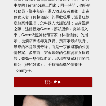
中燒的Terrance殺上門來；同一時間，假扮的
服務員（鄭中基飾）潛入酒店捉黃腳雞，走進
偷食人妻（何超儀飾）的尋歡現場，遁著狂歡
痕跡案件重演，怎料踩入大話陷阱；自身難保
之際，逃婚新娘Gwen（蔡穎恩飾）突然撞入
來，Gwen依照神秘預言家（林德信飾）的指
示，從酒店奔逃尋覓真愛。預言家最終現身，
帶來的不是浪漫奇緣，而是一宗被遺忘的公廁
情殺案。多年前，穿金戴銀的包租婆在女廁遇
襲，奄奄一息倒臥血泊。現場有身藏利刀的包
租公（許紹雄飾）、手持攝錄機的偷窺狂
Tommy仔。
預告片