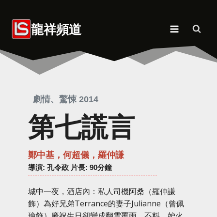
Skip
to
龍祥頻道
content
劇情、驚悚 2014
第七謊言
鄭中基，何超儀，羅仲謙
導演
: 孔令政 片長: 90分鐘
城中一夜，酒店內：私人司機阿桑（羅仲謙
飾）為好兄弟Terrance的妻子Julianne（曾佩
瑜飾）慶祝生日卻變成翻雲覆雨，不料，妒火