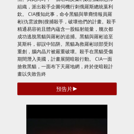
組織，派出殺手企圖伺機行刺俄羅斯總統葉利
欽。 CIA獲知此事，命令黑貓與華裔情報員羅
彬(仇雲波飾)搜捕殺手，破壞他們的計畫。殺手
精通易容術且體內蘊含一股輻射能量，幾次都
成功逃脫黑貓與羅彬的追捕。黑貓與羅彬追至
莫斯科，卻誤中陷阱。黑貓為救羅彬頭部受到
重創，腦內晶片被嚴重破壞。殺手在黑貓受傷
期間潛入美國，計畫展開暗殺行動。 CIA一面
搶救黑貓，一面布下天羅地網，終於使暗殺計
畫以失敗告終
預告片