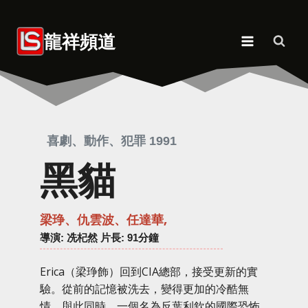
Skip
to
龍祥頻道
content
喜劇、動作、犯罪 1991
黑貓
梁琤、仇雲波、任達華,
導演
: 冼杞然 片長: 91分鐘
Erica（梁琤飾）回到CIA總部，接受更新的實
驗。從前的記憶被洗去，變得更加的冷酷無
情。與此同時，一個名為反葉利欽的國際恐怖