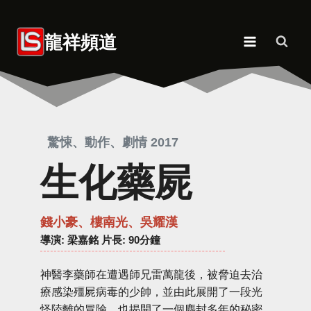
Skip
to
龍祥頻道
content
驚悚、動作、劇情 2017
生化藥屍
錢小豪、樓南光、吳耀漢
導演
: 梁嘉銘 片長: 90分鐘
神醫李藥師在遭遇師兄雷萬龍後，被脅迫去治
療感染殭屍病毒的少帥，並由此展開了一段光
怪陸離的冒險，也揭開了一個塵封多年的秘密