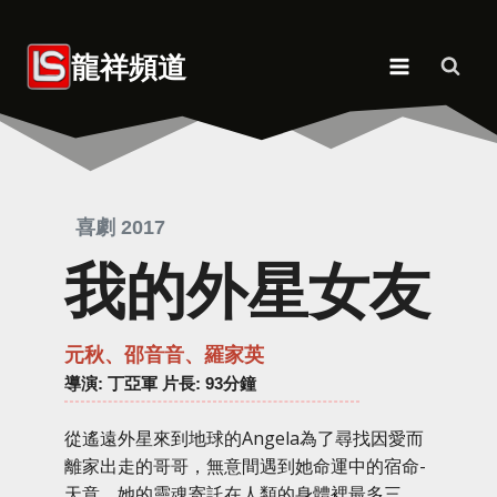
Skip
to
龍祥頻道
content
喜劇 2017
我的外星女友
元秋、邵音音、羅家英
導演
: 丁亞軍 片長: 93分鐘
從遙遠外星來到地球的Angela為了尋找因愛而
離家出走的哥哥，無意間遇到她命運中的宿命-
天意，她的靈魂寄託在人類的身體裡最多三