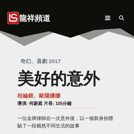
Skip
to
龍祥頻道
content
奇幻、喜劇 2017
美好的意外
桂綸鎂、歐陽娜娜
導演
: 何蔚庭 片長: 105分鐘
一位金牌律師在一次意外後，以一個新身份體
驗了一段截然不同生活的故事