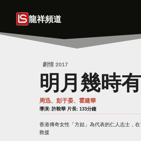
Skip
to
龍祥頻道
content
劇情 2017
明月幾時
周迅、彭于晏、霍建華
導演
: 許鞍華 片長: 133分鐘
香港傳奇女性「方姑」為代表的仁人志士，在1
救援