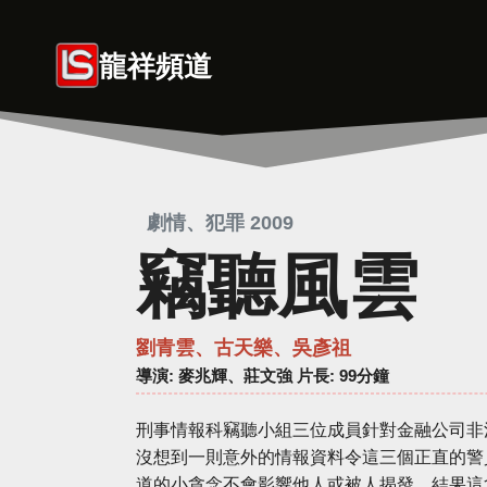
Skip
to
龍祥頻道
content
劇情、犯罪 2009
竊聽風雲
劉青雲、古天樂、吳彥祖
導演
: 麥兆輝、莊文強 片長: 99分鐘
刑事情報科竊聽小組三位成員針對金融公司非
沒想到一則意外的情報資料令這三個正直的警
道的小貪念不會影響他人或被人揭發，結果這