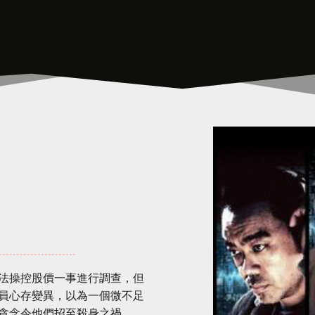
法操控股價一事進行調查，但
員心存變異，以為一個微不足
貪念令他們招至殺身之禍。