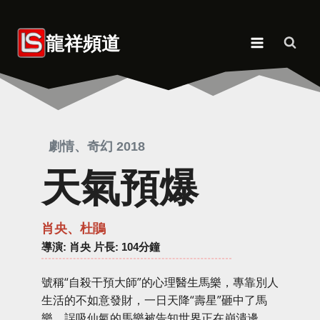
Skip
to
龍祥頻道
content
劇情、奇幻 2018
天氣預爆
肖央、杜鵑
導演
: 肖央 片長: 104分鐘
號稱“自殺干預大師”的心理醫生馬樂，專靠別人
生活的不如意發財，一日天降“壽星”砸中了馬
樂，誤吸仙氣的馬樂被告知世界正在崩潰邊