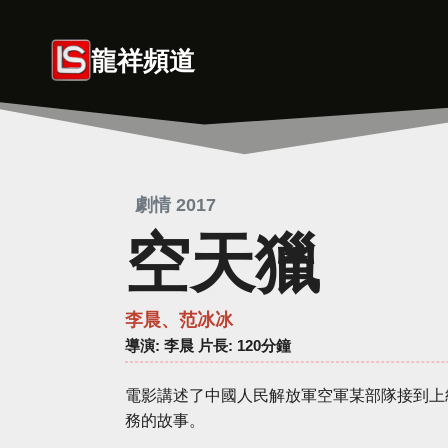
Skip
to
龍祥頻道
content
劇情 2017
空天獵
李晨、范冰冰
導演
: 李晨 片長: 120分鐘
電影講述了中國人民解放軍空軍某部隊接到上
務的故事。