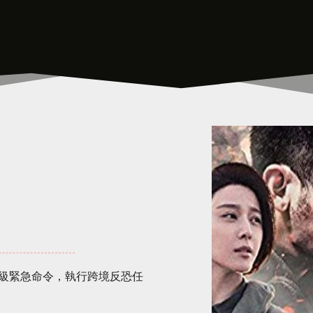
級緊急命令，執行跨境反恐任