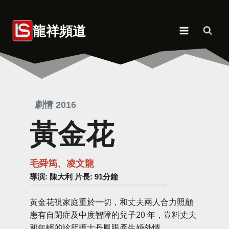
Skip
to
龍祥頻道
content
劇情 2016
黃金花
毛舜筠、凌文龍
導演
: 陳大利 片長: 91分鐘
黃金花視家庭重於一切，和丈夫兩人合力照顧
患有自閉症及中度智障的兒子20 年，豈料丈夫
和年輕的診所護士丹鳳眼產生婚外情。