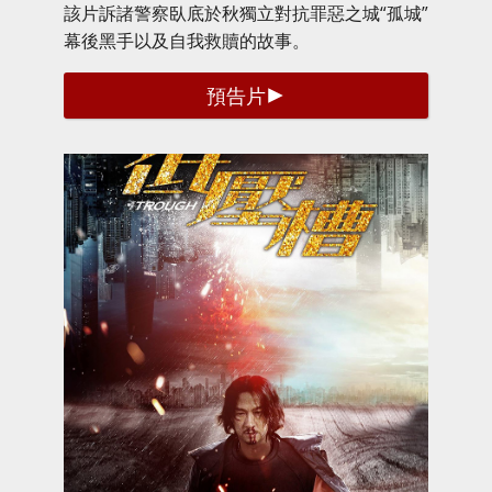
該片訴諸警察臥底於秋獨立對抗罪惡之城“孤城”
幕後黑手以及自我救贖的故事。
預告片