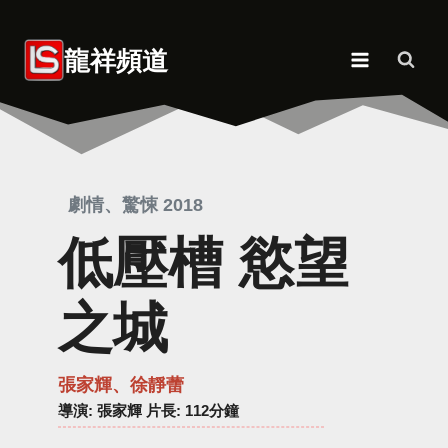
Skip
to
龍祥頻道
content
劇情、驚悚 2018
低壓槽 慾望
之城
張家輝、徐靜蕾
導演
: 張家輝 片長: 112分鐘