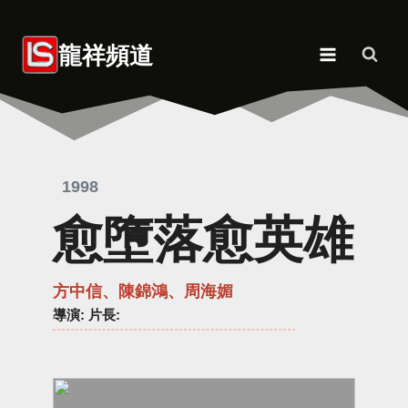
Skip
to
龍祥頻道
content
1998
愈墮落愈英雄
方中信、陳錦鴻、周海媚
導演
: 片長: