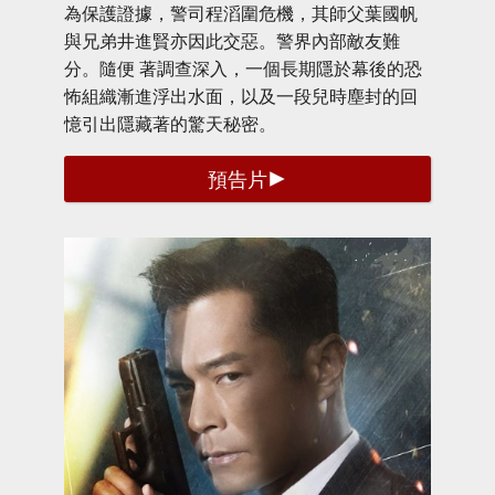
為保護證據，警司程滔圍危機，其師父葉國帆
與兄弟井進賢亦因此交惡。警界內部敵友難
分。隨便 著調查深入，一個長期隱於幕後的恐
怖組織漸進浮出水面，以及一段兒時塵封的回
憶引出隱藏著的驚天秘密。
預告片