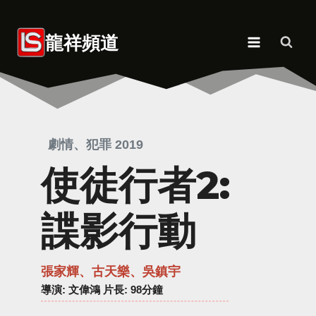
Skip
to
龍祥頻道
content
劇情、犯罪 2019
使徒行者2:
諜影行動
張家輝、古天樂、吳鎮宇
導演
: 文偉鴻 片長: 98分鐘