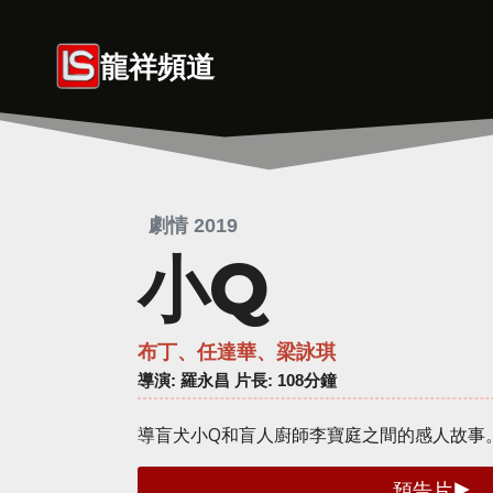
Skip
to
龍祥頻道
content
劇情 2019
小Q
布丁、任達華、梁詠琪
導演
: 羅永昌 片長: 108分鐘
導盲犬小Q和盲人廚師李寶庭之間的感人故事
預告片