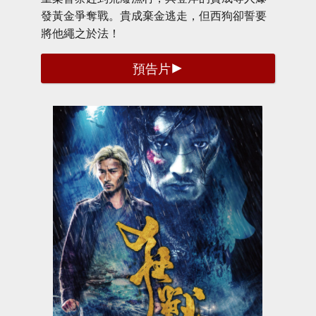
發黃金爭奪戰。貴成棄金逃走，但西狗卻誓要
將他繩之於法！
預告片