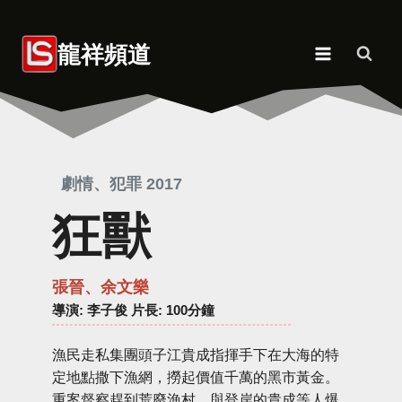
Skip
to
龍祥頻道
content
劇情、犯罪 2017
狂獸
張晉、余文樂
導演
: 李子俊 片長: 100分鐘
漁民走私集團頭子江貴成指揮手下在大海的特
定地點撒下漁網，撈起價值千萬的黑市黃金。
重案督察趕到荒廢漁村，與登岸的貴成等人爆