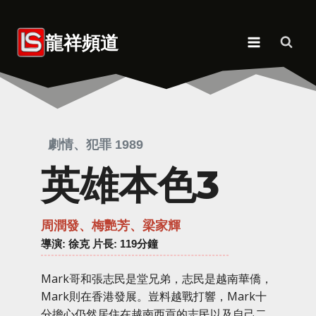
Skip
to
龍祥頻道
content
劇情、犯罪 1989
英雄本色3
周潤發、梅艷芳、梁家輝
導演
: 徐克 片長: 119分鐘
Mark哥和張志民是堂兄弟，志民是越南華僑，
Mark則在香港發展。豈料越戰打響，Mark十
分擔心仍然居住在越南西貢的志民以及自己二