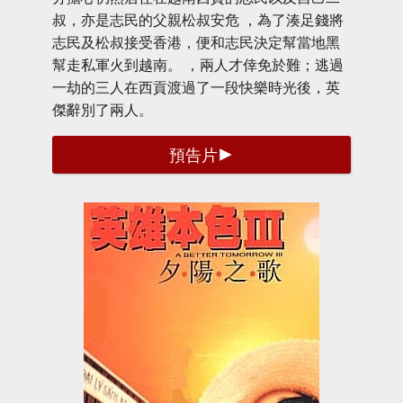
叔，亦是志民的父親松叔安危 ，為了湊足錢將
志民及松叔接受香港，便和志民決定幫當地黑
幫走私軍火到越南。 ，兩人才倖免於難；逃過
一劫的三人在西貢渡過了一段快樂時光後，英
傑辭別了兩人。
預告片