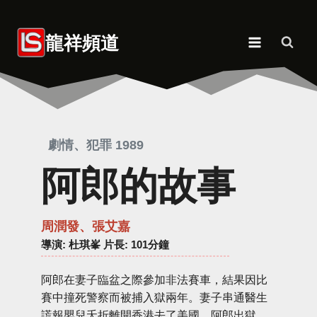
Skip
to
龍祥頻道
content
劇情、犯罪 1989
阿郎的故事
周潤發、張艾嘉
導演
: 杜琪峯 片長: 101分鐘
阿郎在妻子臨盆之際參加非法賽車，結果因比
賽中撞死警察而被捕入獄兩年。妻子串通醫生
謊報嬰兒夭折離開香港去了美國。阿郎出獄